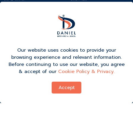
校曆
聯繫我們
新聞與活動
在DIS工作
活動報名
Our website uses cookies to provide your
browsing experience and relevant information.
Before continuing to use our website, you agree
& accept of our
Cookie Policy & Privacy.
Accept
烹飪政策
PDPA
Copyright © 2023 Daniel International School