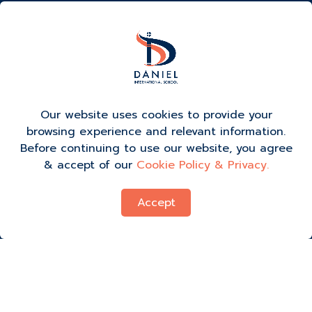
校曆
聯繫我們
新聞與活動
在DIS工作
活動報名
Our website uses cookies to provide your
browsing experience and relevant information.
Before continuing to use our website, you agree
& accept of our
Cookie Policy & Privacy.
Accept
烹飪政策
PDPA
Copyright © 2023 Daniel International School