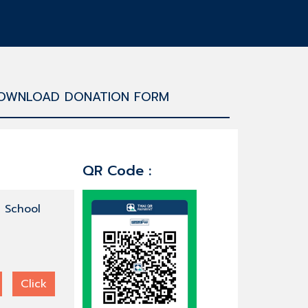
OWNLOAD DONATION FORM
QR Code :
l School
Click