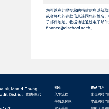
您可以在此提交您的捐款信息以获取
或者将您的存款信息连同您的姓名、
子邮件地址、收据地址通过电子邮件
finance@dischool.ac.th。
招生
網站門戶
halok, Moo 4 Thung
adit District, 素叻他尼
入學流程
家長網站門
學費及付款
學生網站門
2-7778
電子手冊
教職人員網