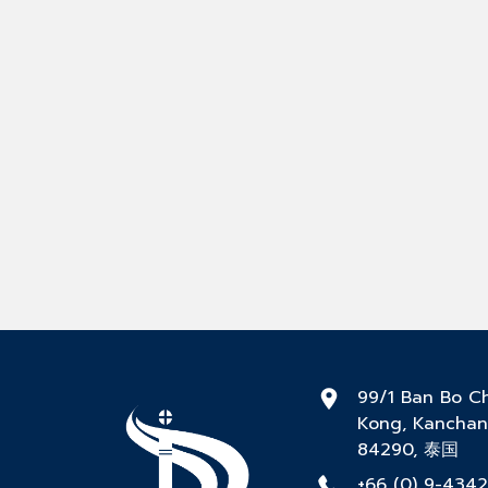
99/1 Ban Bo C
Kong, Kanchan
84290, 泰国
+66 (0) 9-434