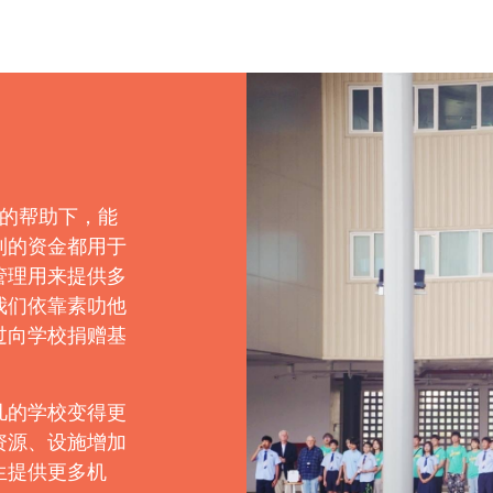
者的帮助下，能
到的资金都用于
管理用来提供多
我们依靠素叻他
过向学校捐赠基
凡的学校变得更
资源、设施增加
生提供更多机