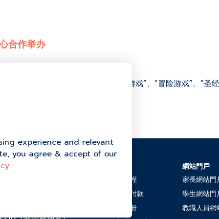
言中心合作举办
游戏”、“身体对身体游戏”、“分类游戏”、“冒险游戏”、“圣经
团队来组织这么精彩的营地活动！
sing experience and relevant
ite, you agree & accept of our
cy.
招生
網站門戶
halok, Moo 4 Thung
adit District, 素叻他尼
入學流程
家長網站門
學費及付款
學生網站門
2-7778
電子手冊
教職人員網