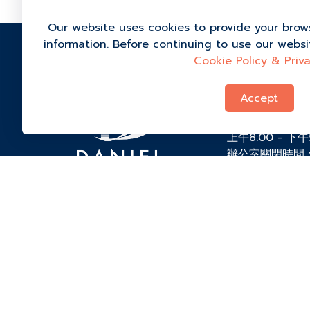
Our website uses cookies to provide your brow
information. Before continuing to use our webs
Cookie Policy & Priva
99/1 Ban Bo C
Kong, Kanchan
Accept
84290, 泰國
+66 (0) 9-434
上午8:00 - 下
辦公室關閉時間
admissions@dis