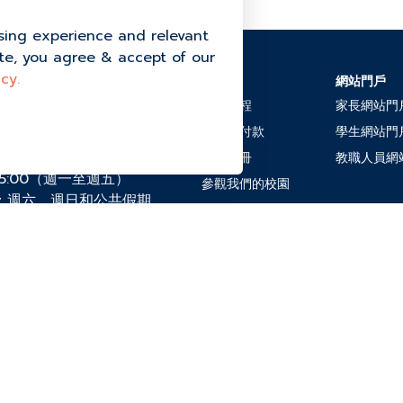
sing experience and relevant
ite, you agree & accept of our
cy.
招生
網站門戶
halok, Moo 4 Thung
adit District, 素叻他尼
入學流程
家長網站門
學費及付款
學生網站門
2-7778
電子手冊
教職人員網
午5:00（週一至週五）
參觀我們的校園
：週六、週日和公共假期
常見問題
chool.ac.th
烹飪政策
PDPA